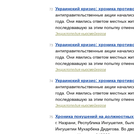
Украинский кризис: хроника противо
72
антиправительственные акции начались
года. Они явились ответом местных жи
последовавшую за этим попытку отмен
Энциклопедия ньюсмейкеров
Украинский кризис: хроника противо
73
антиправительственные акции начались
года. Они явились ответом местных жи
последовавшую за этим попытку отмен
Энциклопедия ньюсмейкеров
Украинский кризис: хроника противо
74
антиправительственные акции начались
года. Они явились ответом местных жи
последовавшую за этим попытку отмен
Энциклопедия ньюсмейкеров
Хроника покушений на должностных 
75
г. Назрани, Республика Ингушетия, бы
Ингушетии Мухарбека Дидигова. Во дво