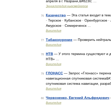
апреля в г. Назрани,&#8230; …
Энциклопедия ньюсмейкеров
Казачество
— Эта статья входит в тем
76
· Терское · Кубанское · Оренбургское ·
Амурское · Семиреченск …
Википедия
Табакокурение
— Проверить нейтраль
77
Википедия
НТВ
— У этого термина существуют и 
78
НТВ» …
Википедия
ГЛОНАСС
— Запрос «Глонасс» перенап
79
навигационная спутниковая система&#
спутниковая система навигации, разра
Википедия
Червоненко, Евгений Альфредович
80
Википедия