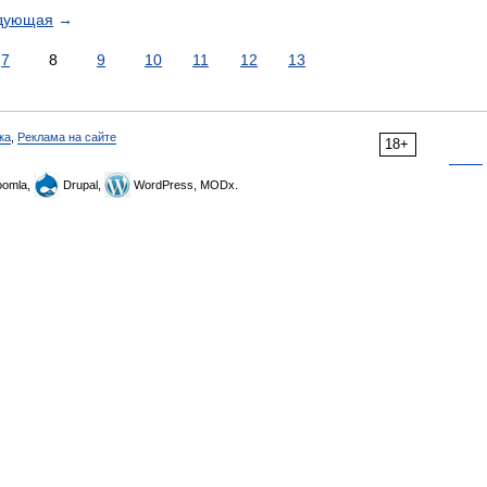
дующая
→
7
8
9
10
11
12
13
ка
,
Реклама на сайте
18+
omla,
Drupal,
WordPress, MODx.