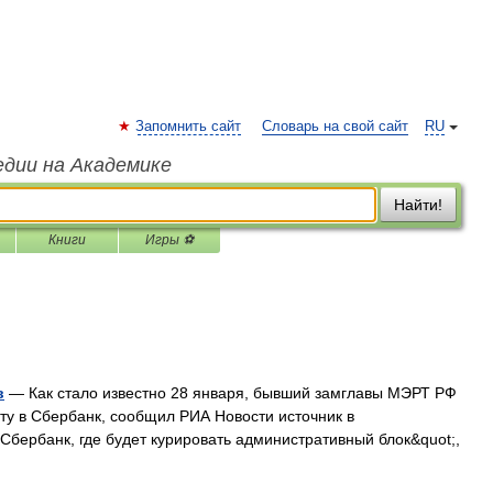
Запомнить сайт
Словарь на свой сайт
RU
едии на Академике
Найти!
Книги
Игры ⚽
в
— Как стало известно 28 января, бывший замглавы МЭРТ РФ
ту в Сбербанк, сообщил РИА Новости источник в
 Сбербанк, где будет курировать административный блок&quot;,