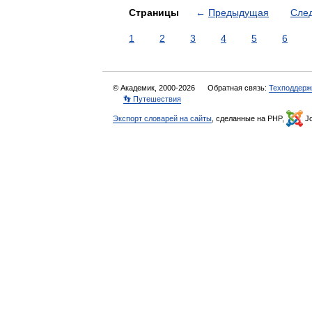
Страницы
←
Предыдущая
Сле
1
2
3
4
5
6
© Академик, 2000-2026
Обратная связь:
Техподдерж
👣 Путешествия
Экспорт словарей на сайты
, сделанные на PHP,
Jo