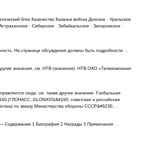
атический блок Казачество Казачьи войска Донское · Уральское
 Астраханское · Сибирское · Забайкальское · Запорожское ·
ность. На странице обсуждения должны быть подробности …
другие значения, см. НТВ (значения). НТВ ОАО «Телекомпания
равляется сюда; см. также другие значения. Глобальная
160;(ГЛОНАСС, GLONASS)&#160; советская и российская
ботана по заказу Министерства обороны СССР.&#8230; …
— Содержание 1 Биография 2 Награды 3 Примечания …