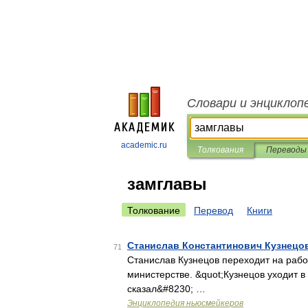
Словари и энциклоп
academic.ru
Толкования
Переводы
замглавы
Толкование
Перевод
Книги
Станислав Константинович Кузнецо
71
Станислав Кузнецов переходит на рабо
министерстве. &quot;Кузнецов уходит в
сказал&#8230; …
Энциклопедия ньюсмейкеров